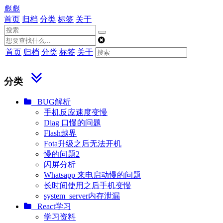
彪彪
首页
归档
分类
标签
关于
首页
归档
分类
标签
关于
分类
BUG解析
手机反应速度变慢
Diag 口慢的问题
Flash越界
Fota升级之后无法开机
慢的问题2
闪屏分析
Whatsapp 来电启动慢的问题
长时间使用之后手机变慢
system_server内存泄漏
React学习
学习资料