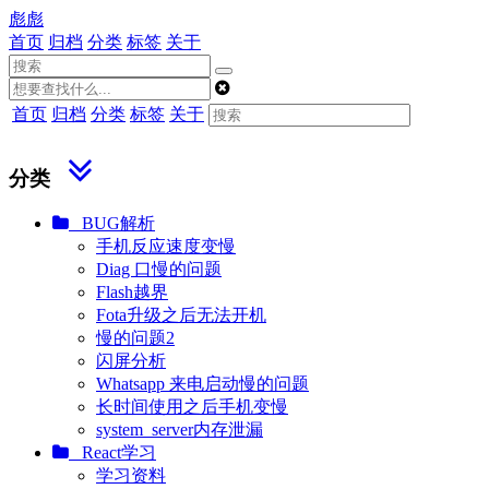
彪彪
首页
归档
分类
标签
关于
首页
归档
分类
标签
关于
分类
BUG解析
手机反应速度变慢
Diag 口慢的问题
Flash越界
Fota升级之后无法开机
慢的问题2
闪屏分析
Whatsapp 来电启动慢的问题
长时间使用之后手机变慢
system_server内存泄漏
React学习
学习资料