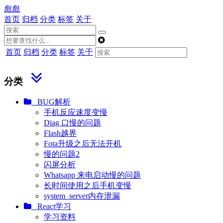
彪彪
首页
归档
分类
标签
关于
首页
归档
分类
标签
关于
分类
BUG解析
手机反应速度变慢
Diag 口慢的问题
Flash越界
Fota升级之后无法开机
慢的问题2
闪屏分析
Whatsapp 来电启动慢的问题
长时间使用之后手机变慢
system_server内存泄漏
React学习
学习资料